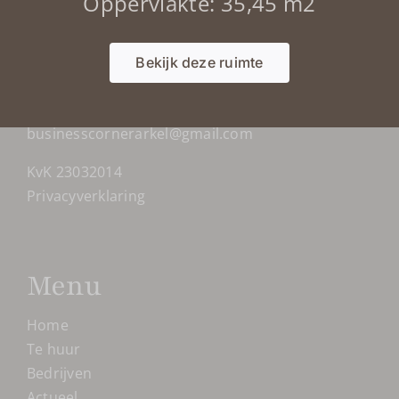
Oppervlakte: 35,45 m2
Contactgegevens
Raadhuisplein 2-4b
Bekijk deze ruimte
4241AD Arkel
06-51043246
businesscornerarkel@gmail.com
KvK 23032014
Privacyverklaring
Menu
Home
Te huur
Bedrijven
Actueel