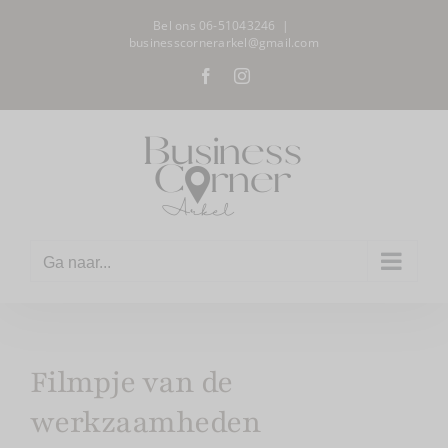
Ga
Bel ons 06-51043246
|
naar
businesscornerarkel@gmail.com
inhoud
Facebook
Instagram
Ga naar...
Filmpje van de
werkzaamheden