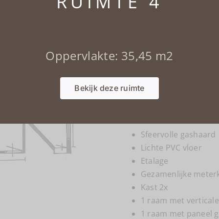
RUIMTE 4
Ruimte 1
Oppervlakte: 35,45 m2
Oppervlakte: 46,3 m2
Bekijk deze ruimte
VERHUURD:
Mondzorg Ark
Deze ruimte is voorzien 
Sfeervolle gashaard
Lichte PVC vloer
Etalage
Gezamenlijke meter
Kast 2x
1 raam met verticale
1 raam met paneel g