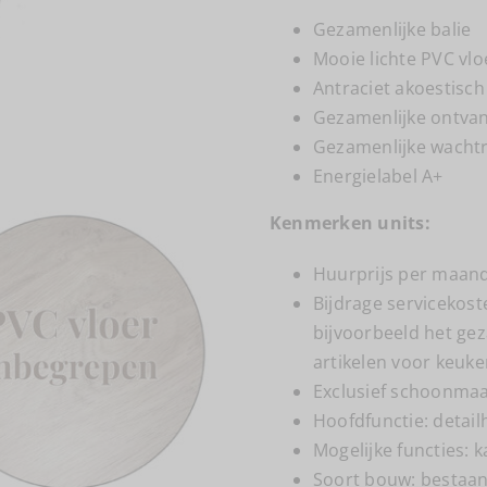
Gezamenlijke balie
Mooie lichte PVC vlo
Antraciet akoestisc
Gezamenlijke ontvan
Gezamenlijke wachtr
Energielabel A+
Kenmerken units:
Huurprijs per maand i
Bijdrage servicekost
bijvoorbeeld het ge
artikelen voor keuke
Exclusief schoonma
Hoofdfunctie: detail
Mogelijke functies: 
Soort bouw: bestaa