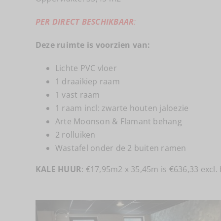
PER DIRECT BESCHIKBAAR
:
Deze ruimte is voorzien van:
Lichte PVC vloer
1 draaikiep raam
1 vast raam
1 raam incl: zwarte houten jaloezie
Arte Moonson & Flamant behang
2 rolluiken
Wastafel onder de 2 buiten ramen
KALE HUUR
: €17,95m2 x 35,45m is €636,33
excl.