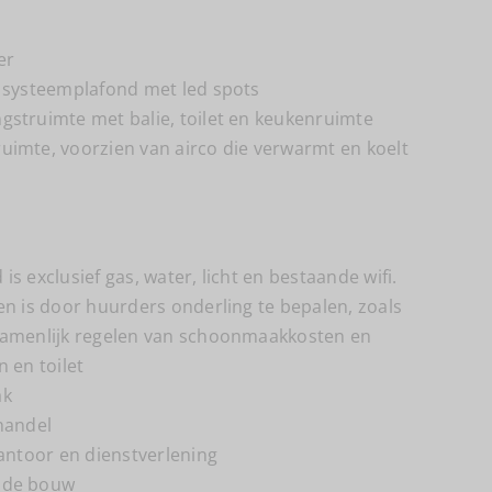
er
h systeemplafond met led spots
gstruimte met balie, toilet en keukenruimte
uimte, voorzien van airco die verwarmt en koelt
s exclusief gas, water, licht en bestaande wifi.
en is door huurders onderling te bepalen, zoals
zamenlijk regelen van schoonmaakkosten en
n en toilet
ak
handel
kantoor en dienstverlening
nde bouw