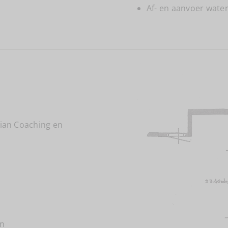
Af- en aanvoer wate
ian Coaching en
ën