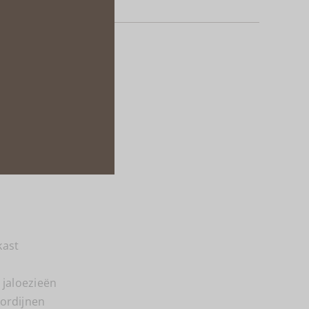
el
van:
kast
 jaloezieën
ordijnen