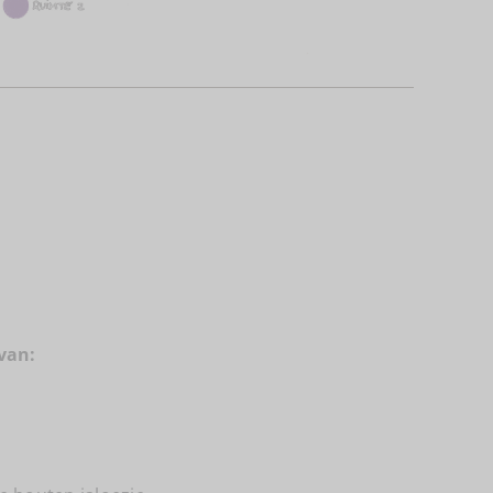
t
van: